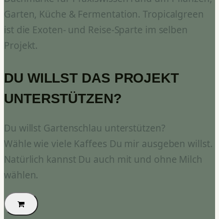
Garten, Küche & Fermentation. Tropicalgreen
ist die Exoten- und Reise-Sparte im selben
Projekt.
DU WILLST DAS PROJEKT
UNTERSTÜTZEN?
Du willst Gartenschlau unterstützen?
Wähle wie viele Kaffees Du mir ausgeben willst.
Natürlich kannst Du auch mit und ohne Milch
wählen.