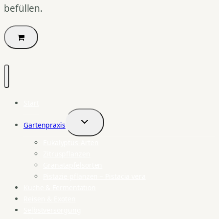
befüllen.
Start
Gartenpraxis
Untermenü
umschalten
Eukalyptus-Arten
Zitruspflanzen
Granatapfelsorten
Pistazie pflanzen – Pistacia vera
Küche & Fermentation
Reisen & Exoten
Selbstversorgung