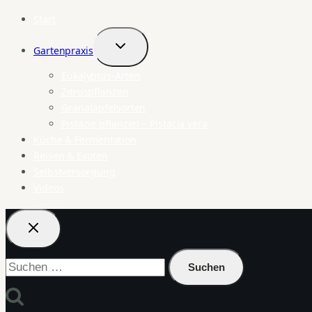
Start
Gartenpraxis
Untermenü
umschalten
Eukalyptus-Arten
Zitruspflanzen
Granatapfelsorten
Pistazie pflanzen – Pistacia vera
Küche & Fermentation
Reisen & Exoten
Selbstversorgung
Videos
Suchen
nach: