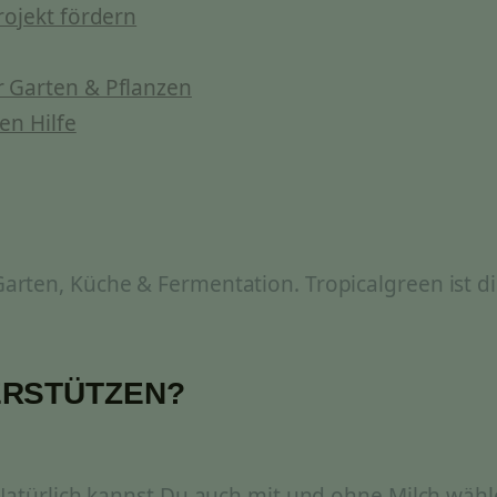
rojekt fördern
 Garten & Pflanzen
en Hilfe
rten, Küche & Fermentation. Tropicalgreen ist di
ERSTÜTZEN?
 Natürlich kannst Du auch mit und ohne Milch wähl