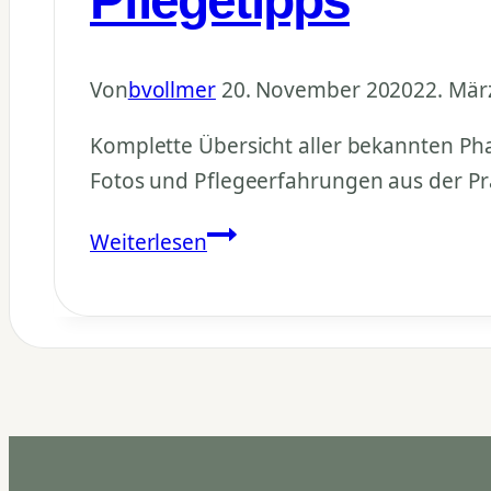
Pflegetipps
Von
bvollmer
20. November 2020
22. Mär
Komplette Übersicht aller bekannten Pha
Fotos und Pflegeerfahrungen aus der Pr
Phalaenopsis
Weiterlesen
Naturformen:
Komplette
Artenliste
&
Pflegetipps