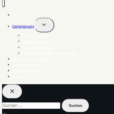
Start
Gartenpraxis
Untermenü
umschalten
Eukalyptus-Arten
Zitruspflanzen
Granatapfelsorten
Pistazie pflanzen – Pistacia vera
Küche & Fermentation
Reisen & Exoten
Selbstversorgung
Videos
Suchen
nach: