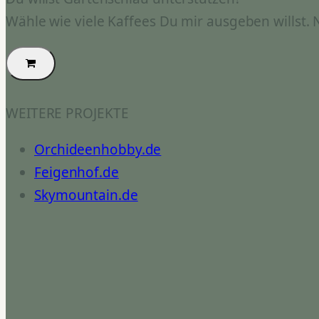
Wähle wie viele Kaffees Du mir ausgeben willst.
WEITERE PROJEKTE
Orchideenhobby.de
Feigenhof.de
Skymountain.de