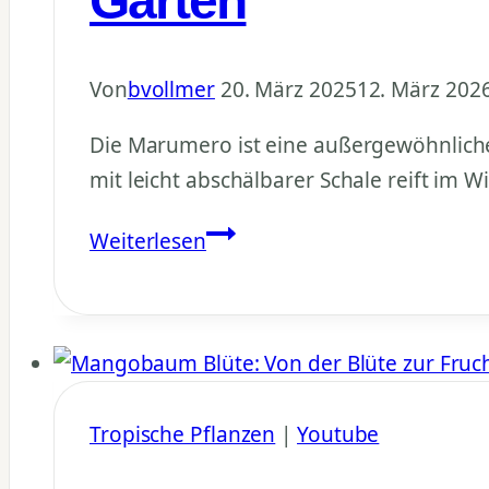
Garten
Von
bvollmer
20. März 2025
12. März 202
Die Marumero ist eine außergewöhnlich
mit leicht abschälbarer Schale reift im 
Marumero
Weiterlesen
anbauen:
Die
süße
Mini-
Pampelmuse
Tropische Pflanzen
|
Youtube
für
den