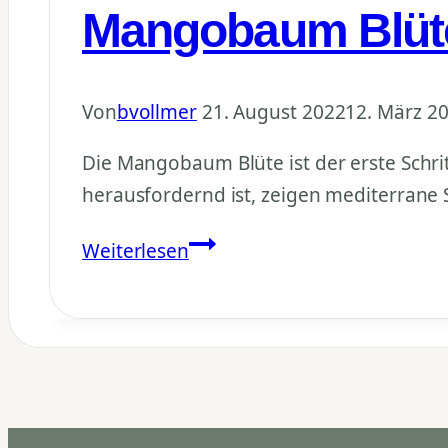
Mangobaum Blüte:
Garten
Von
bvollmer
21. August 2022
12. März 2
Die Mangobaum Blüte ist der erste Schri
herausfordernd ist, zeigen mediterrane S
Mangobaum
Weiterlesen
Blüte:
Von
der
Blüte
zur
Frucht