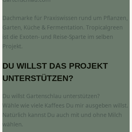
Dachmarke für Praxiswissen rund um Pflanzen,
Garten, Küche & Fermentation. Tropicalgreen
ist die Exoten- und Reise-Sparte im selben
Projekt.
DU WILLST DAS PROJEKT
UNTERSTÜTZEN?
Du willst Gartenschlau unterstützen?
Wähle wie viele Kaffees Du mir ausgeben willst.
Natürlich kannst Du auch mit und ohne Milch
wählen.