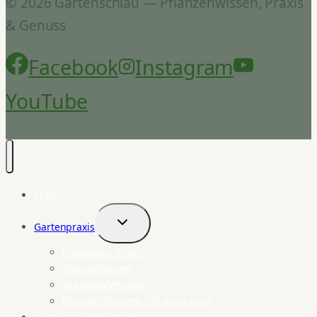
© 2026 Gartenschlau — Pflanzenwissen, Praxis
& Genuss
Facebook
Instagram
YouTube
Start
Gartenpraxis
Untermenü
umschalten
Eukalyptus-Arten
Zitruspflanzen
Granatapfelsorten
Pistazie pflanzen – Pistacia vera