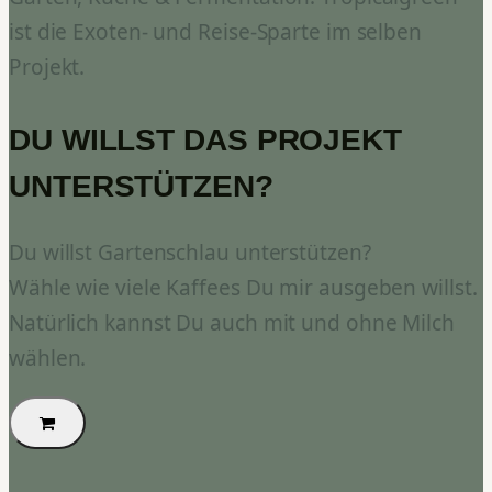
ist die Exoten- und Reise-Sparte im selben
Projekt.
DU WILLST DAS PROJEKT
UNTERSTÜTZEN?
Du willst Gartenschlau unterstützen?
Wähle wie viele Kaffees Du mir ausgeben willst.
Natürlich kannst Du auch mit und ohne Milch
wählen.