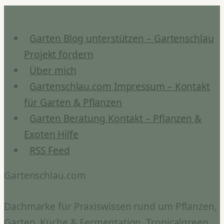
Bioledex
GoLeaf
X1D
Garten Blog unterstützen – Gartenschlau
Review
Projekt fördern
Über mich
Gartenschlau.com Impressum – Kontakt
für Garten & Pflanzen
Garten Beratung Kontakt – Pflanzen &
Exoten Hilfe
RSS Feed
Gartenschlau.com
Dachmarke für Praxiswissen rund um Pflanzen,
Garten, Küche & Fermentation. Tropicalgreen