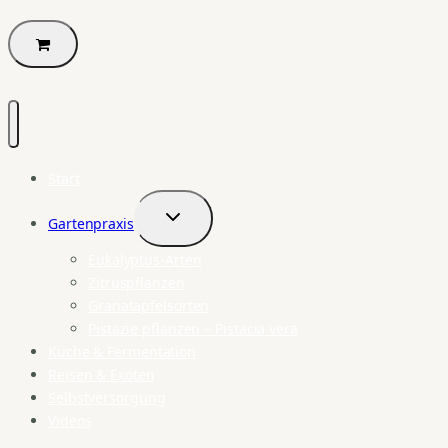
Start
Gartenpraxis
Untermenü
umschalten
Eukalyptus-Arten
Zitruspflanzen
Granatapfelsorten
Pistazie pflanzen – Pistacia vera
Küche & Fermentation
Reisen & Exoten
Selbstversorgung
Videos