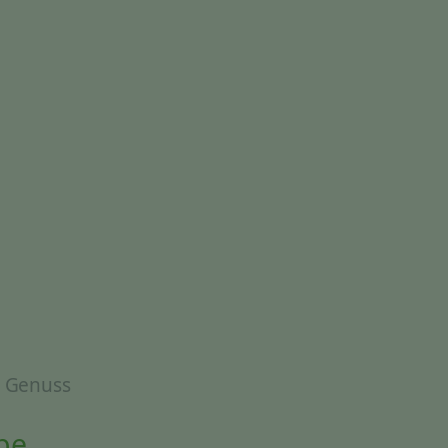
& Genuss
be