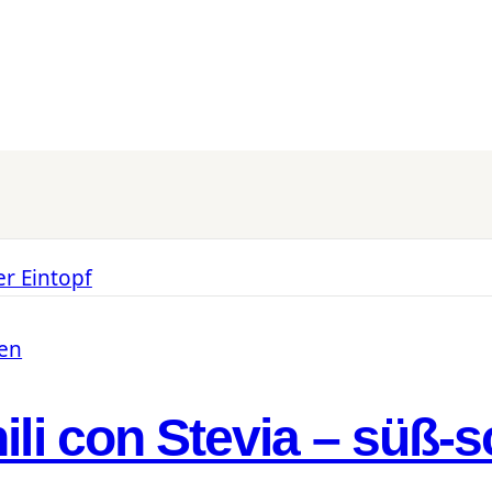
ten
ili con Stevia – süß-s