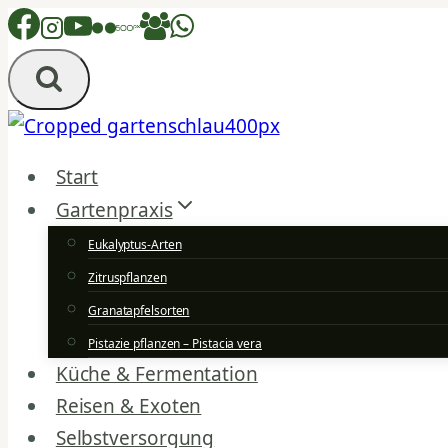
Zum
Inhalt
springen
Start
Gartenpraxis
Eukalyptus-Arten
Zitruspflanzen
Granatapfelsorten
Pistazie pflanzen – Pistacia vera
Küche & Fermentation
Reisen & Exoten
Selbstversorgung