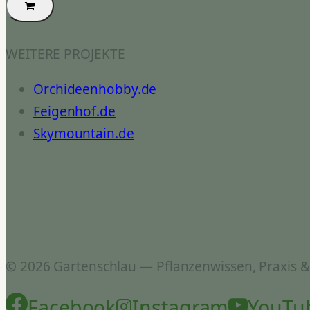
WEITERE PROJEKTE
Orchideenhobby.de
Feigenhof.de
Skymountain.de
© 2026 Gartenschlau — Pflanzenwissen, Praxis 
Facebook
Instagram
YouTu