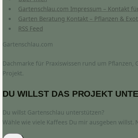
Gartenschlau.com Impressum – Kontakt für
Garten Beratung Kontakt – Pflanzen & Exot
RSS Feed
Gartenschlau.com
Dachmarke für Praxiswissen rund um Pflanzen, Ga
Projekt.
DU WILLST DAS PROJEKT UNT
Du willst Gartenschlau unterstützen?
Wähle wie viele Kaffees Du mir ausgeben willst.