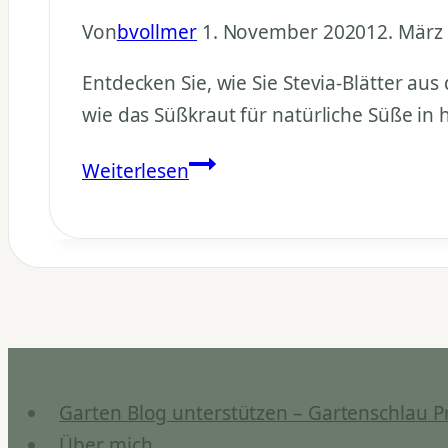
Von
bvollmer
1. November 2020
12. März
Entdecken Sie, wie Sie Stevia-Blätter aus
wie das Süßkraut für natürliche Süße in 
Stevia
Weiterlesen
Rezept:
Chili
con
Stevia
–
süß-
scharfer
Garten Blog unterstützen – Gartenschlau P
Eintopf
Über mich