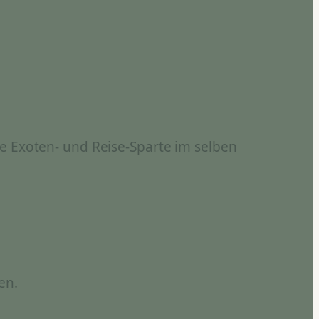
e Exoten- und Reise-Sparte im selben
en.