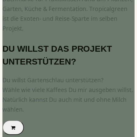
Garten, Küche & Fermentation. Tropicalgreen
ist die Exoten- und Reise-Sparte im selben
Projekt.
DU WILLST DAS PROJEKT
UNTERSTÜTZEN?
Du willst Gartenschlau unterstützen?
Wähle wie viele Kaffees Du mir ausgeben willst.
Natürlich kannst Du auch mit und ohne Milch
wählen.