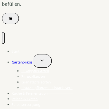
befüllen.
Start
Gartenpraxis
Untermenü
umschalten
Eukalyptus-Arten
Zitruspflanzen
Granatapfelsorten
Pistazie pflanzen – Pistacia vera
Küche & Fermentation
Reisen & Exoten
Selbstversorgung