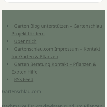
Tropaeolum
Sorten
&
Pflege
Garten Blog unterstützen – Gartenschlau
Projekt fördern
Über mich
Gartenschlau.com Impressum – Kontakt
für Garten & Pflanzen
Garten Beratung Kontakt – Pflanzen &
Exoten Hilfe
RSS Feed
Gartenschlau.com
Dachmarke für Praxiswissen rund um Pflanzen,