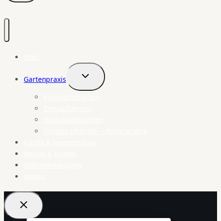
Start
Gartenpraxis
Untermenü
umschalten
Eukalyptus-Arten
Zitruspflanzen
Granatapfelsorten
Pistazie pflanzen – Pistacia vera
Küche & Fermentation
Reisen & Exoten
Selbstversorgung
Videos