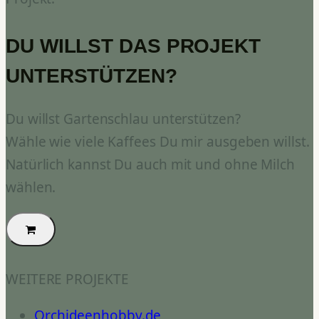
DU WILLST DAS PROJEKT
UNTERSTÜTZEN?
Du willst Gartenschlau unterstützen?
Wähle wie viele Kaffees Du mir ausgeben willst.
Natürlich kannst Du auch mit und ohne Milch
wählen.
WEITERE PROJEKTE
Orchideenhobby.de