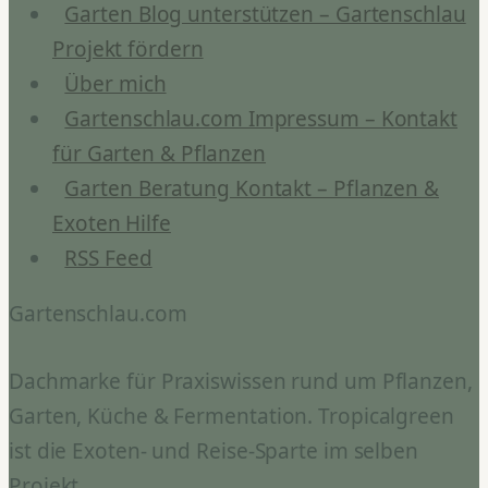
Garten Blog unterstützen – Gartenschlau
Projekt fördern
Über mich
Gartenschlau.com Impressum – Kontakt
für Garten & Pflanzen
Garten Beratung Kontakt – Pflanzen &
Exoten Hilfe
RSS Feed
Gartenschlau.com
Dachmarke für Praxiswissen rund um Pflanzen,
Garten, Küche & Fermentation. Tropicalgreen
ist die Exoten- und Reise-Sparte im selben
Projekt.