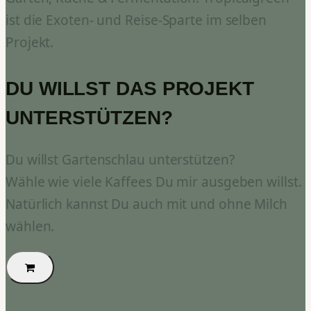
ist die Exoten- und Reise-Sparte im selben
Projekt.
DU WILLST DAS PROJEKT
UNTERSTÜTZEN?
Du willst Gartenschlau unterstützen?
Wähle wie viele Kaffees Du mir ausgeben willst.
Natürlich kannst Du auch mit und ohne Milch
wählen.