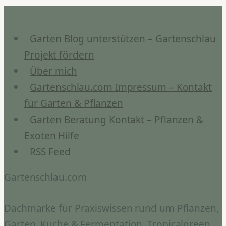
&
Pflege
Tipps
Garten Blog unterstützen – Gartenschlau
Projekt fördern
Über mich
Gartenschlau.com Impressum – Kontakt
für Garten & Pflanzen
Garten Beratung Kontakt – Pflanzen &
Exoten Hilfe
RSS Feed
Gartenschlau.com
Dachmarke für Praxiswissen rund um Pflanzen,
Garten, Küche & Fermentation. Tropicalgreen