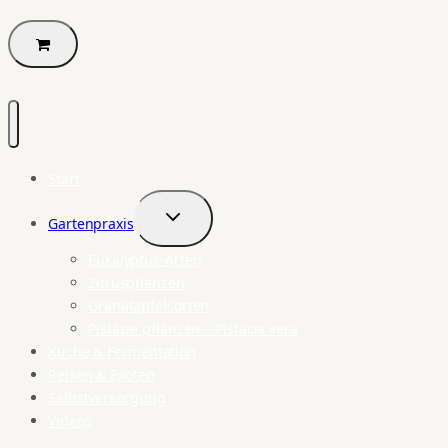
Start
Gartenpraxis
Untermenü
umschalten
Eukalyptus-Arten
Zitruspflanzen
Granatapfelsorten
Pistazie pflanzen – Pistacia vera
Küche & Fermentation
Reisen & Exoten
Selbstversorgung
Videos