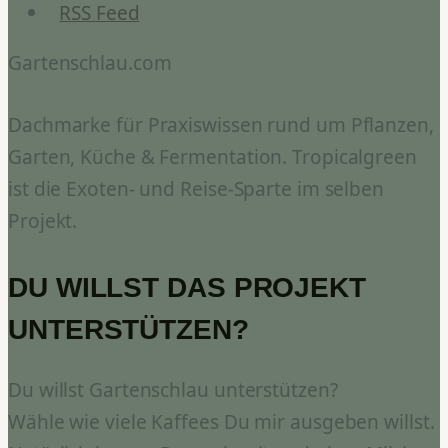
RSS Feed
Gartenschlau.com
Dachmarke für Praxiswissen rund um Pflanzen,
Garten, Küche & Fermentation. Tropicalgreen
ist die Exoten- und Reise-Sparte im selben
Projekt.
DU WILLST DAS PROJEKT
UNTERSTÜTZEN?
Du willst Gartenschlau unterstützen?
Wähle wie viele Kaffees Du mir ausgeben willst.