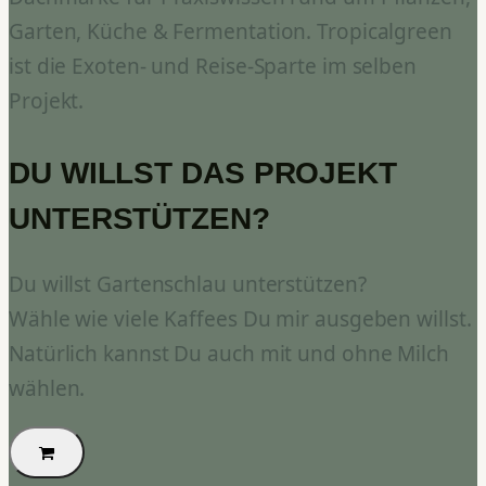
Garten, Küche & Fermentation. Tropicalgreen
ist die Exoten- und Reise-Sparte im selben
Projekt.
DU WILLST DAS PROJEKT
UNTERSTÜTZEN?
Du willst Gartenschlau unterstützen?
Wähle wie viele Kaffees Du mir ausgeben willst.
Natürlich kannst Du auch mit und ohne Milch
wählen.