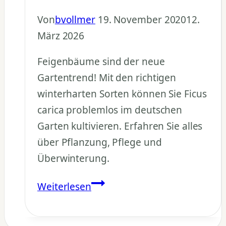
Von
bvollmer
19. November 2020
12.
März 2026
Feigenbäume sind der neue
Gartentrend! Mit den richtigen
winterharten Sorten können Sie Ficus
carica problemlos im deutschen
Garten kultivieren. Erfahren Sie alles
über Pflanzung, Pflege und
Überwinterung.
Feigenbaum
Weiterlesen
pflanzen:
Winterharte