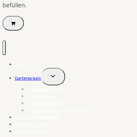
befüllen.
Start
Gartenpraxis
Untermenü
umschalten
Eukalyptus-Arten
Zitruspflanzen
Granatapfelsorten
Pistazie pflanzen – Pistacia vera
Küche & Fermentation
Reisen & Exoten
Selbstversorgung