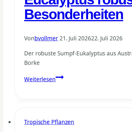
Besonderheiten
Von
bvollmer
21. Juli 2026
22. Juli 2026
Der robuste Sumpf-Eukalyptus aus Austra
Borke
Eucalyptus
Weiterlesen
robusta
–
Anzucht,
Pflege
Tropische Pflanzen
und