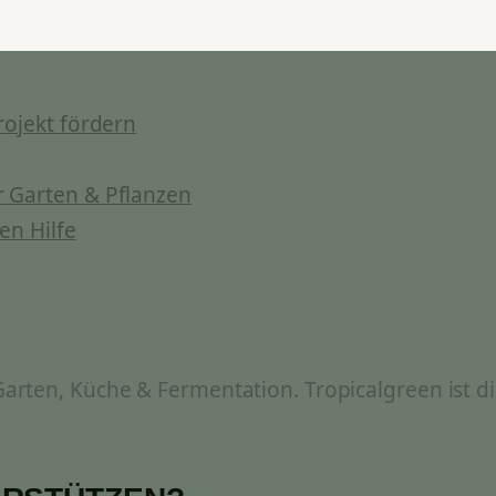
rojekt fördern
 Garten & Pflanzen
en Hilfe
rten, Küche & Fermentation. Tropicalgreen ist di