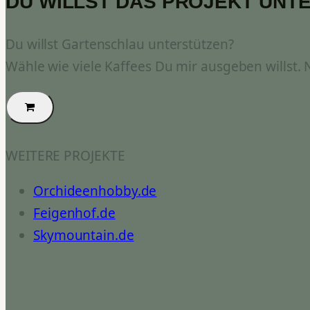
DU WILLST DAS PROJEKT UNT
Du willst Gartenschlau unterstützen?
Wähle wie viele Kaffees Du mir ausgeben willst.
WEITERE PROJEKTE
Orchideenhobby.de
Feigenhof.de
Skymountain.de