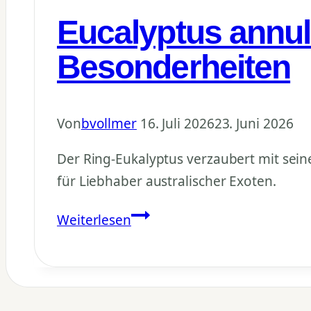
Besonderheiten
Eucalyptus annul
Besonderheiten
Von
bvollmer
16. Juli 2026
23. Juni 2026
Der Ring-Eukalyptus verzaubert mit sei
für Liebhaber australischer Exoten.
Eucalyptus
Weiterlesen
annulata
–
Anzucht,
Pflege