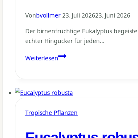
Von
bvollmer
23. Juli 2026
23. Juni 2026
Der birnenfrüchtige Eukalyptus begeist
echter Hingucker für jeden…
Eucalyptus
Weiterlesen
pyriformis
–
Anzucht,
Pflege
und
Tropische Pflanzen
Besonderheiten
Eucalyptus robus