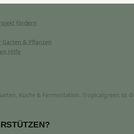
rojekt fördern
 Garten & Pflanzen
en Hilfe
rten, Küche & Fermentation. Tropicalgreen ist di
ERSTÜTZEN?