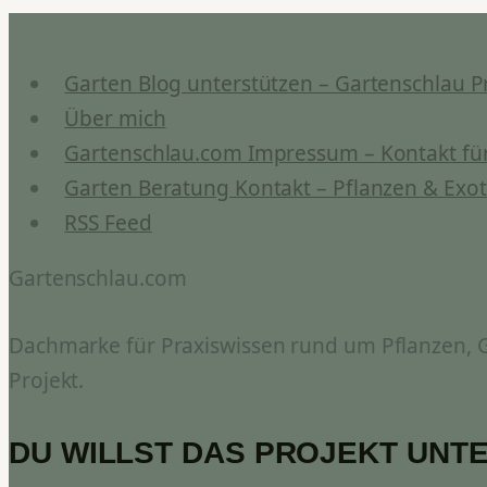
Garten Blog unterstützen – Gartenschlau P
Über mich
Gartenschlau.com Impressum – Kontakt für
Garten Beratung Kontakt – Pflanzen & Exot
RSS Feed
Gartenschlau.com
Dachmarke für Praxiswissen rund um Pflanzen, Ga
Projekt.
DU WILLST DAS PROJEKT UNT