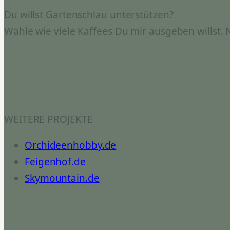
Du willst Gartenschlau unterstützen?
Wähle wie viele Kaffees Du mir ausgeben willst.
WEITERE PROJEKTE
Orchideenhobby.de
Feigenhof.de
Skymountain.de