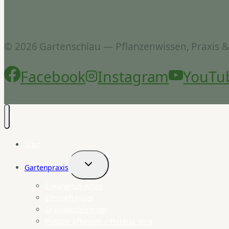
© 2026 Gartenschlau — Pflanzenwissen, Praxis 
Facebook
Instagram
YouTu
Start
Gartenpraxis
Untermenü
umschalten
Eukalyptus-Arten
Zitruspflanzen
Granatapfelsorten
Pistazie pflanzen – Pistacia vera