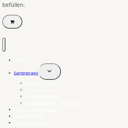
befüllen.
Start
Gartenpraxis
Untermenü
umschalten
Eukalyptus-Arten
Zitruspflanzen
Granatapfelsorten
Pistazie pflanzen – Pistacia vera
Küche & Fermentation
Reisen & Exoten
Selbstversorgung