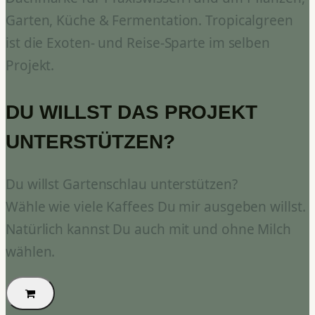
Garten, Küche & Fermentation. Tropicalgreen
ist die Exoten- und Reise-Sparte im selben
Projekt.
DU WILLST DAS PROJEKT
UNTERSTÜTZEN?
Du willst Gartenschlau unterstützen?
Wähle wie viele Kaffees Du mir ausgeben willst.
Natürlich kannst Du auch mit und ohne Milch
wählen.