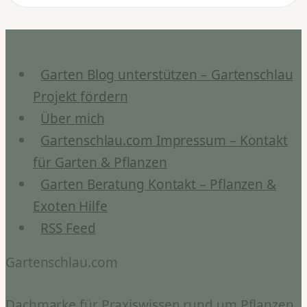
Jahresrückblick
Anbau
&
Ernte
Garten Blog unterstützen – Gartenschlau
Projekt fördern
Über mich
Gartenschlau.com Impressum – Kontakt
für Garten & Pflanzen
Garten Beratung Kontakt – Pflanzen &
Exoten Hilfe
RSS Feed
Gartenschlau.com
Dachmarke für Praxiswissen rund um Pflanzen,