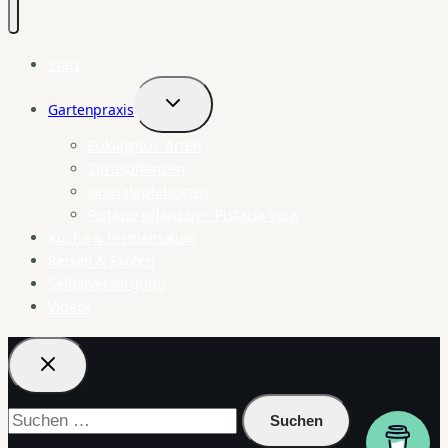
Start
Gartenpraxis
Untermenü
umschalten
Eukalyptus-Arten
Zitruspflanzen
Granatapfelsorten
Pistazie pflanzen – Pistacia vera
Küche & Fermentation
Reisen & Exoten
Selbstversorgung
Videos
Suchen
nach: