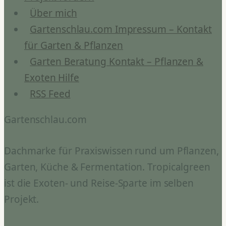
Über mich
Gartenschlau.com Impressum – Kontakt
für Garten & Pflanzen
Garten Beratung Kontakt – Pflanzen &
Exoten Hilfe
RSS Feed
Gartenschlau.com
Dachmarke für Praxiswissen rund um Pflanzen,
Garten, Küche & Fermentation. Tropicalgreen
ist die Exoten- und Reise-Sparte im selben
Projekt.