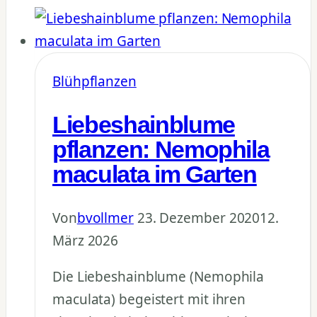
Tropaeolum
Sorten
&
Pflege
Blühpflanzen
Liebeshainblume
pflanzen: Nemophila
maculata im Garten
Von
bvollmer
23. Dezember 2020
12.
März 2026
Die Liebeshainblume (Nemophila
maculata) begeistert mit ihren