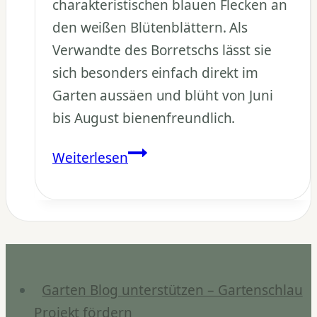
charakteristischen blauen Flecken an
den weißen Blütenblättern. Als
Verwandte des Borretschs lässt sie
sich besonders einfach direkt im
Garten aussäen und blüht von Juni
bis August bienenfreundlich.
Liebeshainblume
Weiterlesen
pflanzen:
Nemophila
maculata
im
Garten
Garten Blog unterstützen – Gartenschlau
Projekt fördern