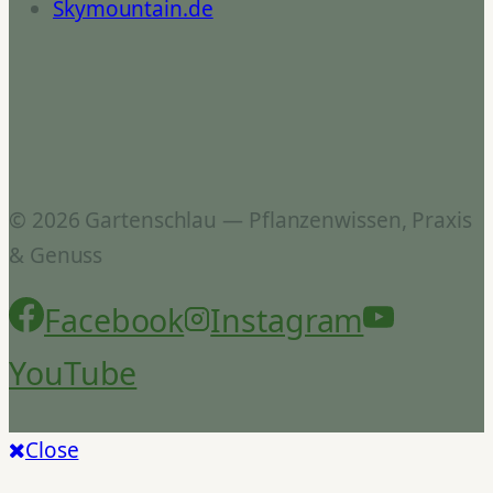
Skymountain.de
© 2026 Gartenschlau — Pflanzenwissen, Praxis
& Genuss
Facebook
Instagram
YouTube
Close