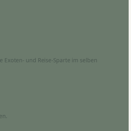
e Exoten- und Reise-Sparte im selben
en.