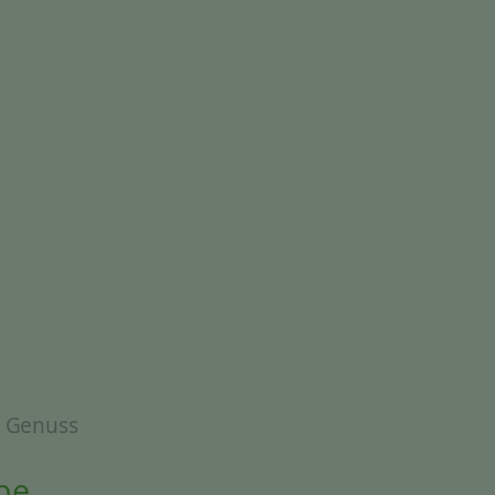
& Genuss
be