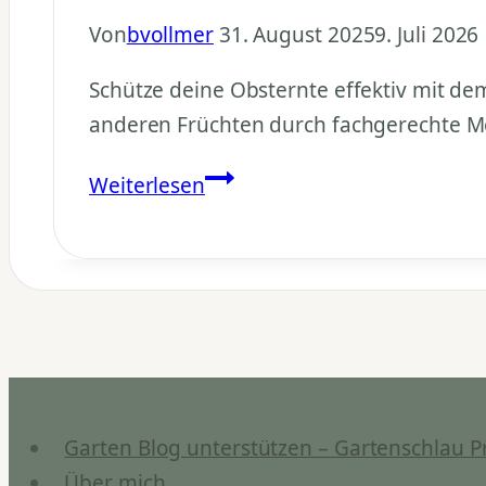
Von
bvollmer
31. August 2025
9. Juli 2026
Schütze deine Obsternte effektiv mit de
anderen Früchten durch fachgerechte M
Vogelschutznetz
Weiterlesen
Obst:
Ernte
vor
Vogelfraß
schützen
Garten Blog unterstützen – Gartenschlau P
Über mich