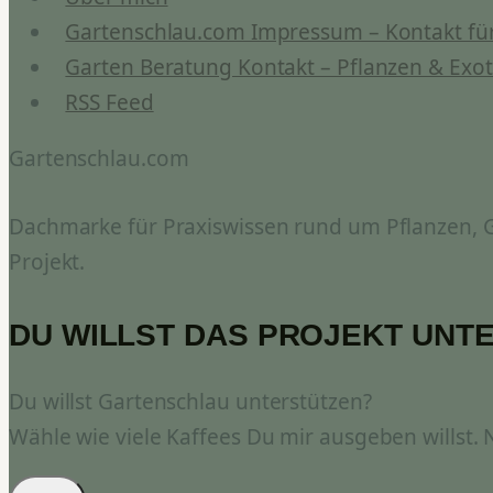
Gartenschlau.com Impressum – Kontakt für
Garten Beratung Kontakt – Pflanzen & Exot
RSS Feed
Gartenschlau.com
Dachmarke für Praxiswissen rund um Pflanzen, Ga
Projekt.
DU WILLST DAS PROJEKT UNT
Du willst Gartenschlau unterstützen?
Wähle wie viele Kaffees Du mir ausgeben willst.