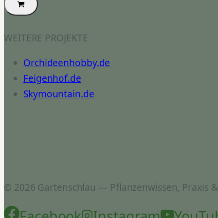
WEITERE PROJEKTE
Orchideenhobby.de
Feigenhof.de
Skymountain.de
© 2026 Gartenschlau — Pflanzenwissen, Praxis 
Facebook
Instagram
YouTu