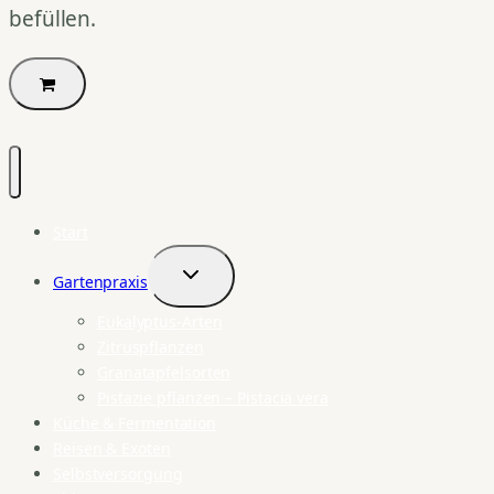
befüllen.
Start
Gartenpraxis
Untermenü
umschalten
Eukalyptus-Arten
Zitruspflanzen
Granatapfelsorten
Pistazie pflanzen – Pistacia vera
Küche & Fermentation
Reisen & Exoten
Selbstversorgung