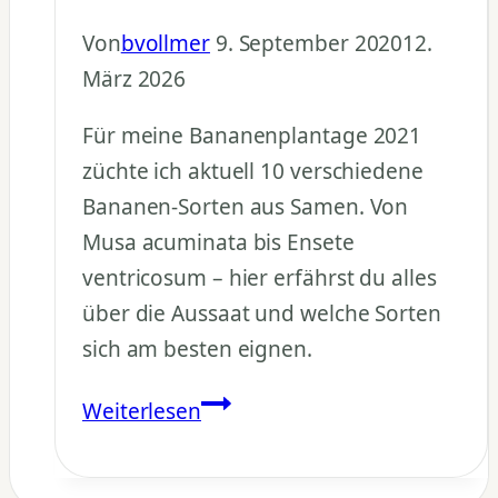
Von
bvollmer
9. September 2020
12.
März 2026
Für meine Bananenplantage 2021
züchte ich aktuell 10 verschiedene
Bananen-Sorten aus Samen. Von
Musa acuminata bis Ensete
ventricosum – hier erfährst du alles
über die Aussaat und welche Sorten
sich am besten eignen.
Bananen
Weiterlesen
aussäen
2020