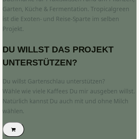
Garten, Küche & Fermentation. Tropicalgreen
ist die Exoten- und Reise-Sparte im selben
Projekt.
DU WILLST DAS PROJEKT
UNTERSTÜTZEN?
Du willst Gartenschlau unterstützen?
Wähle wie viele Kaffees Du mir ausgeben willst.
Natürlich kannst Du auch mit und ohne Milch
wählen.