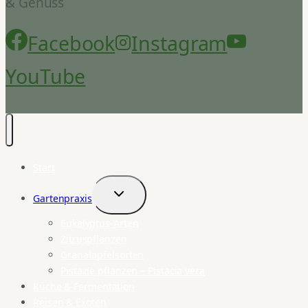
& Genuss
Facebook
Instagram
YouTube
Start
Gartenpraxis
Untermenü
umschalten
Eukalyptus-Arten
Zitruspflanzen
Granatapfelsorten
Pistazie pflanzen – Pistacia vera
Küche & Fermentation
Reisen & Exoten