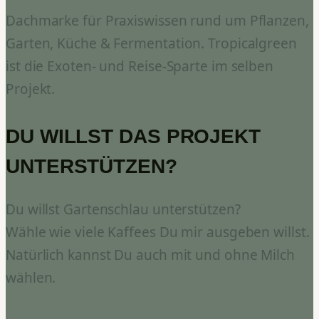
Dachmarke für Praxiswissen rund um Pflanzen,
Garten, Küche & Fermentation. Tropicalgreen
ist die Exoten- und Reise-Sparte im selben
Projekt.
DU WILLST DAS PROJEKT
UNTERSTÜTZEN?
Du willst Gartenschlau unterstützen?
Wähle wie viele Kaffees Du mir ausgeben willst.
Natürlich kannst Du auch mit und ohne Milch
wählen.