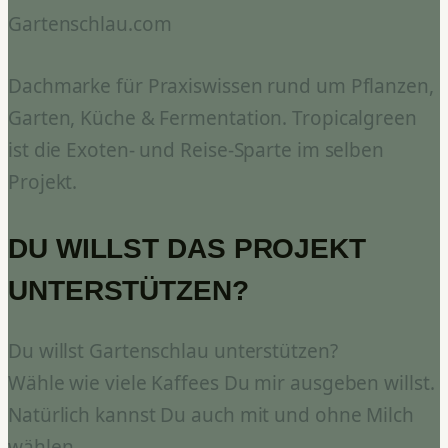
Gartenschlau.com
Dachmarke für Praxiswissen rund um Pflanzen,
Garten, Küche & Fermentation. Tropicalgreen
ist die Exoten- und Reise-Sparte im selben
Projekt.
DU WILLST DAS PROJEKT
UNTERSTÜTZEN?
Du willst Gartenschlau unterstützen?
Wähle wie viele Kaffees Du mir ausgeben willst.
Natürlich kannst Du auch mit und ohne Milch
wählen.