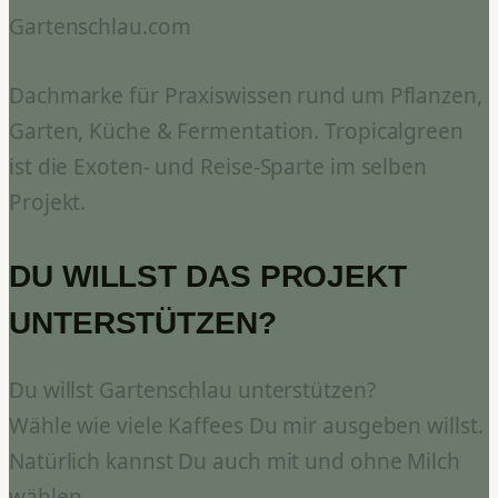
Gartenschlau.com
Dachmarke für Praxiswissen rund um Pflanzen,
Garten, Küche & Fermentation. Tropicalgreen
ist die Exoten- und Reise-Sparte im selben
Projekt.
DU WILLST DAS PROJEKT
UNTERSTÜTZEN?
Du willst Gartenschlau unterstützen?
Wähle wie viele Kaffees Du mir ausgeben willst.
Natürlich kannst Du auch mit und ohne Milch
wählen.