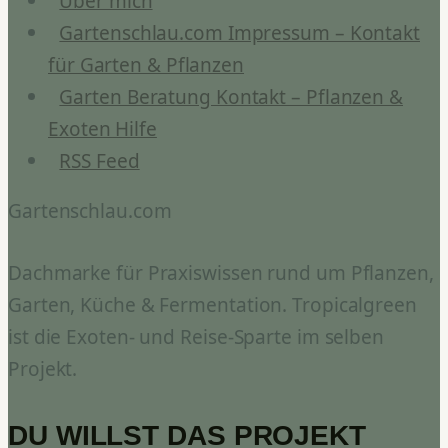
Über mich
Gartenschlau.com Impressum – Kontakt
für Garten & Pflanzen
Garten Beratung Kontakt – Pflanzen &
Exoten Hilfe
RSS Feed
Gartenschlau.com
Dachmarke für Praxiswissen rund um Pflanzen,
Garten, Küche & Fermentation. Tropicalgreen
ist die Exoten- und Reise-Sparte im selben
Projekt.
DU WILLST DAS PROJEKT