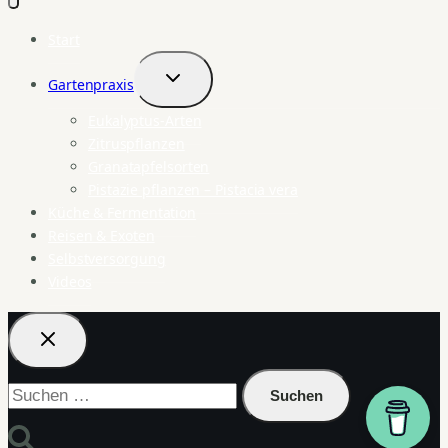
Start
Gartenpraxis
Untermenü
umschalten
Eukalyptus-Arten
Zitruspflanzen
Granatapfelsorten
Pistazie pflanzen – Pistacia vera
Küche & Fermentation
Reisen & Exoten
Selbstversorgung
Videos
Suchen
nach: