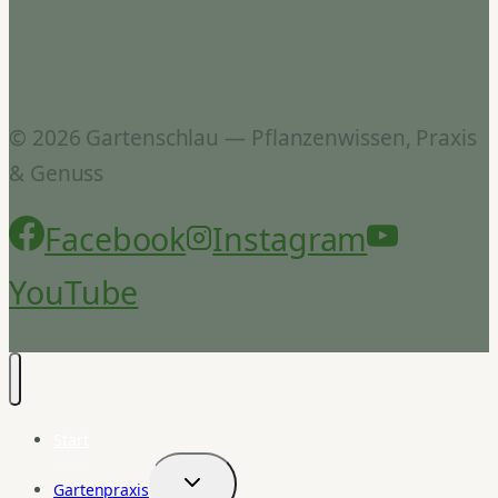
© 2026 Gartenschlau — Pflanzenwissen, Praxis
& Genuss
Facebook
Instagram
YouTube
Start
Gartenpraxis
Untermenü