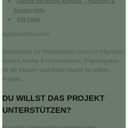
Garten Beratung Kontakt – Pflanzen &
Exoten Hilfe
RSS Feed
Gartenschlau.com
Dachmarke für Praxiswissen rund um Pflanzen,
Garten, Küche & Fermentation. Tropicalgreen
ist die Exoten- und Reise-Sparte im selben
Projekt.
DU WILLST DAS PROJEKT
UNTERSTÜTZEN?
Du willst Gartenschlau unterstützen?