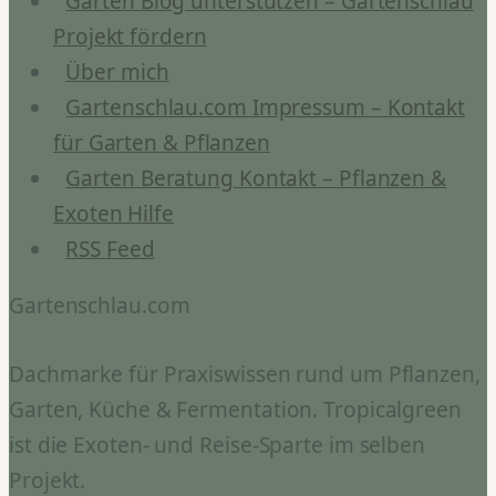
Garten Blog unterstützen – Gartenschlau
Projekt fördern
Über mich
Gartenschlau.com Impressum – Kontakt
für Garten & Pflanzen
Garten Beratung Kontakt – Pflanzen &
Exoten Hilfe
RSS Feed
Gartenschlau.com
Dachmarke für Praxiswissen rund um Pflanzen,
Garten, Küche & Fermentation. Tropicalgreen
ist die Exoten- und Reise-Sparte im selben
Projekt.