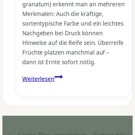
granatum) erkennt man an mehreren
Merkmalen: Auch die kräftige,
sortentypische Farbe und ein leichtes
Nachgeben bei Druck können
Hinweise auf die Reife sein. Überreife
Früchte platzen manchmal auf –
dann ist Ernte sofort nötig.
Wie
Weiterlesen
erkennt
man
reife
Granatäpfel?