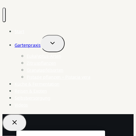
Start
Gartenpraxis
Untermenü
umschalten
Eukalyptus-Arten
Zitruspflanzen
Granatapfelsorten
Pistazie pflanzen – Pistacia vera
Küche & Fermentation
Reisen & Exoten
Selbstversorgung
Videos