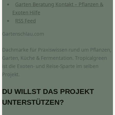
Garten Beratung Kontakt – Pflanzen &
Exoten Hilfe
RSS Feed
Gartenschlau.com
Dachmarke für Praxiswissen rund um Pflanzen,
Garten, Küche & Fermentation. Tropicalgreen
ist die Exoten- und Reise-Sparte im selben
Projekt.
DU WILLST DAS PROJEKT
UNTERSTÜTZEN?