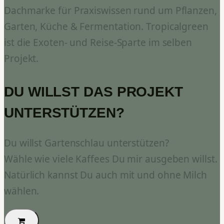
Dachmarke für Praxiswissen rund um Pflanzen,
Garten, Küche & Fermentation. Tropicalgreen
ist die Exoten- und Reise-Sparte im selben
Projekt.
DU WILLST DAS PROJEKT
UNTERSTÜTZEN?
Du willst Gartenschlau unterstützen?
Wähle wie viele Kaffees Du mir ausgeben willst.
Natürlich kannst Du auch mit und ohne Milch
wählen.