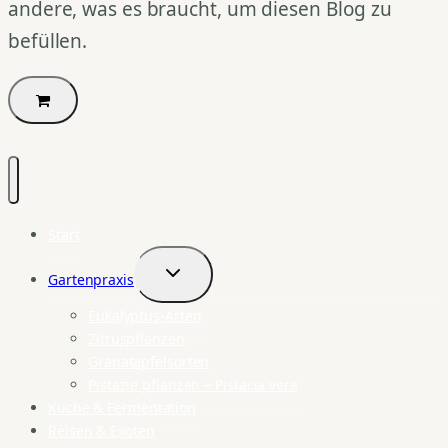
andere, was es braucht, um diesen Blog zu
befüllen.
Start
Gartenpraxis
Untermenü
umschalten
Eukalyptus-Arten
Zitruspflanzen
Granatapfelsorten
Pistazie pflanzen – Pistacia vera
Küche & Fermentation
Reisen & Exoten