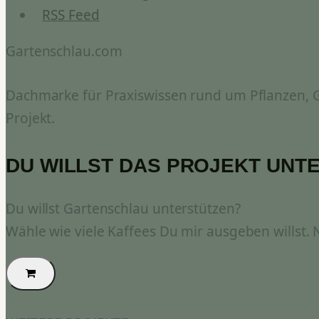
RSS Feed
Gartenschlau.com
Dachmarke für Praxiswissen rund um Pflanzen, Ga
Projekt.
DU WILLST DAS PROJEKT UNT
Du willst Gartenschlau unterstützen?
Wähle wie viele Kaffees Du mir ausgeben willst.