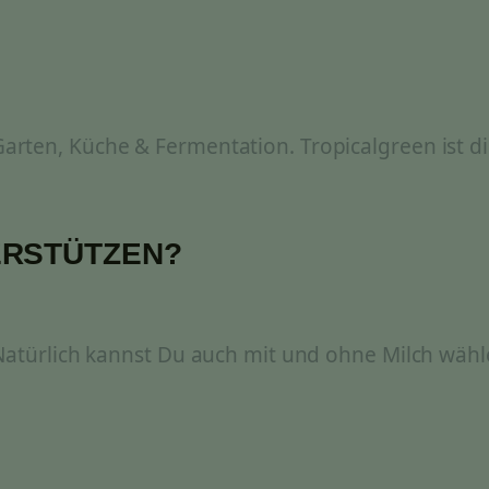
rten, Küche & Fermentation. Tropicalgreen ist di
ERSTÜTZEN?
 Natürlich kannst Du auch mit und ohne Milch wähl