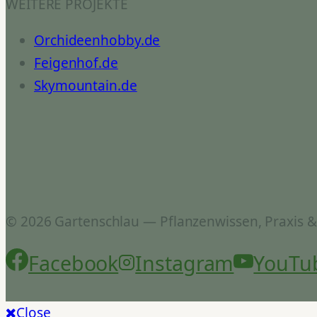
WEITERE PROJEKTE
Orchideenhobby.de
Feigenhof.de
Skymountain.de
© 2026 Gartenschlau — Pflanzenwissen, Praxis 
Facebook
Instagram
YouTu
Close