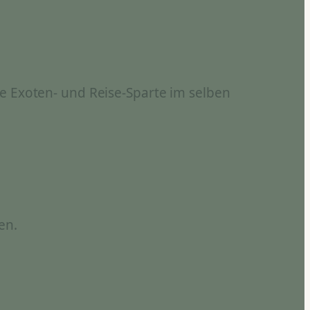
e Exoten- und Reise-Sparte im selben
en.