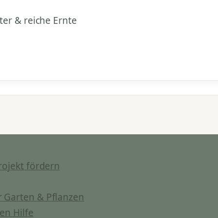
ter & reiche Ernte
rojekt fördern
 Garten & Pflanzen
en Hilfe