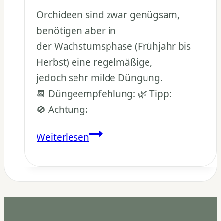
Orchideen sind zwar genügsam,
benötigen aber in
der Wachstumsphase (Frühjahr bis
Herbst) eine regelmäßige,
jedoch sehr milde Düngung.
📆 Düngeempfehlung: 🌿 Tipp:
🚫 Achtung:
Wie
Weiterlesen
oft
sollte
man
Orchideen
düngen?