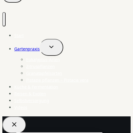
Start
Gartenpraxis
Untermenü
umschalten
Eukalyptus-Arten
Zitruspflanzen
Granatapfelsorten
Pistazie pflanzen – Pistacia vera
Küche & Fermentation
Reisen & Exoten
Selbstversorgung
Videos