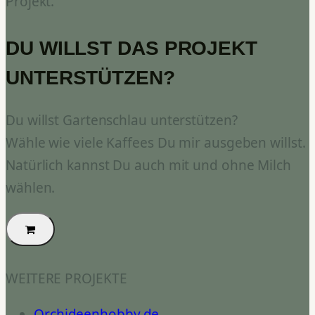
Projekt.
DU WILLST DAS PROJEKT
UNTERSTÜTZEN?
Du willst Gartenschlau unterstützen?
Wähle wie viele Kaffees Du mir ausgeben willst.
Natürlich kannst Du auch mit und ohne Milch
wählen.
WEITERE PROJEKTE
Orchideenhobby.de