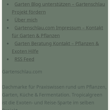
Garten Blog unterstützen – Gartenschlau
Projekt fördern
Über mich
Gartenschlau.com Impressum – Kontakt
für Garten & Pflanzen
Garten Beratung Kontakt – Pflanzen &
Exoten Hilfe
RSS Feed
Gartenschlau.com
Dachmarke für Praxiswissen rund um Pflanzen,
Garten, Küche & Fermentation. Tropicalgreen
ist die Exoten- und Reise-Sparte im selben