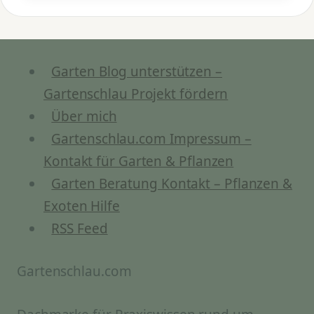
OLYBDÄNMANGEL B
EI P
FLANZEN?
Garten Blog unterstützen –
Gartenschlau Projekt fördern
Über mich
Gartenschlau.com Impressum –
Kontakt für Garten & Pflanzen
Garten Beratung Kontakt – Pflanzen &
Exoten Hilfe
RSS Feed
Gartenschlau.com