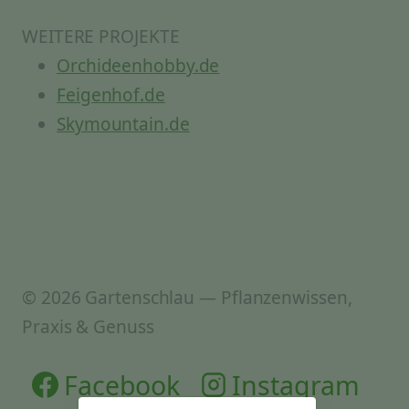
WEITERE PROJEKTE
Orchideenhobby.de
Feigenhof.de
Skymountain.de
© 2026 Gartenschlau — Pflanzenwissen,
Praxis & Genuss
Facebook
Instagram