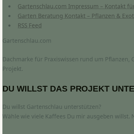
Gartenschlau.com Impressum – Kontakt für
Garten Beratung Kontakt – Pflanzen & Exot
RSS Feed
Gartenschlau.com
Dachmarke für Praxiswissen rund um Pflanzen, Ga
Projekt.
DU WILLST DAS PROJEKT UNT
Du willst Gartenschlau unterstützen?
Wähle wie viele Kaffees Du mir ausgeben willst.