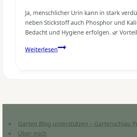
Ja, menschlicher Urin kann in stark verd
neben Stickstoff auch Phosphor und Kali
Bedacht und Hygiene erfolgen. 🌿 Vortei
Ist
Weiterlesen
Urin
ein
geeigneter
Dünger?
Garten Blog unterstützen – Gartenschlau P
Über mich