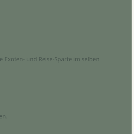
e Exoten- und Reise-Sparte im selben
en.