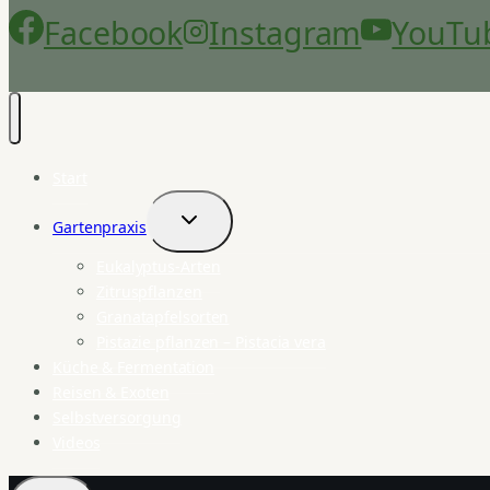
Facebook
Instagram
YouTu
Start
Gartenpraxis
Untermenü
umschalten
Eukalyptus-Arten
Zitruspflanzen
Granatapfelsorten
Pistazie pflanzen – Pistacia vera
Küche & Fermentation
Reisen & Exoten
Selbstversorgung
Videos