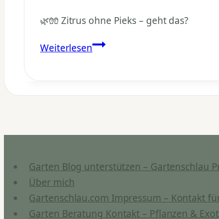
🌿🧤 Zitrus ohne Pieks – geht das?
Gibt
Weiterlesen
es
stachellose
Zitruspflanzen?
Garten Blog unterstützen – Gartenschlau P
Über mich
Gartenschlau.com Impressum – Kontakt für
Garten Beratung Kontakt – Pflanzen & Exot