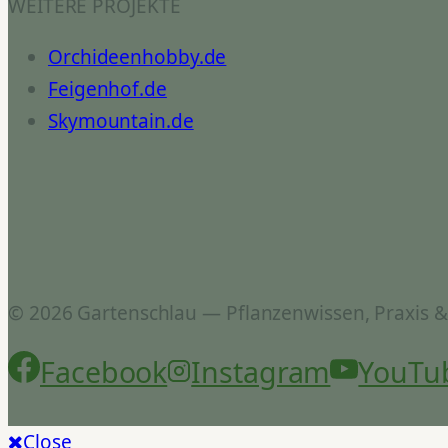
WEITERE PROJEKTE
Orchideenhobby.de
Feigenhof.de
Skymountain.de
© 2026 Gartenschlau — Pflanzenwissen, Praxis 
Facebook
Instagram
YouTu
Close