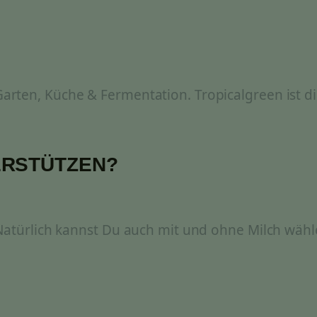
rten, Küche & Fermentation. Tropicalgreen ist di
ERSTÜTZEN?
 Natürlich kannst Du auch mit und ohne Milch wähl