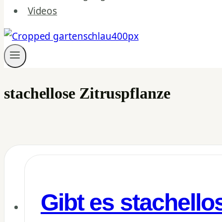
Videos
stachellose Zitruspflanze
Gibt es stachello