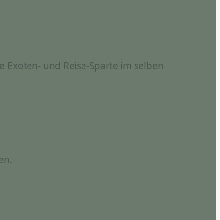
e Exoten- und Reise-Sparte im selben
en.