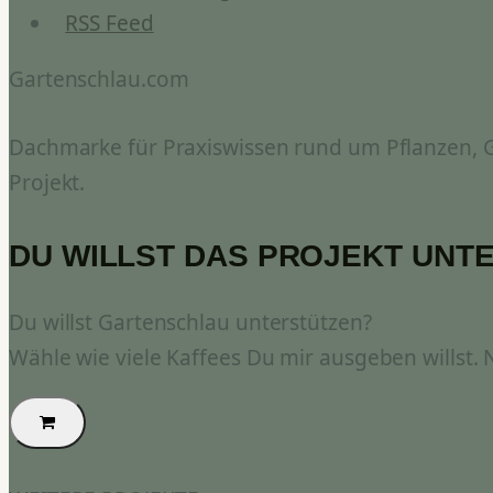
RSS Feed
Gartenschlau.com
Dachmarke für Praxiswissen rund um Pflanzen, Ga
Projekt.
DU WILLST DAS PROJEKT UNT
Du willst Gartenschlau unterstützen?
Wähle wie viele Kaffees Du mir ausgeben willst.