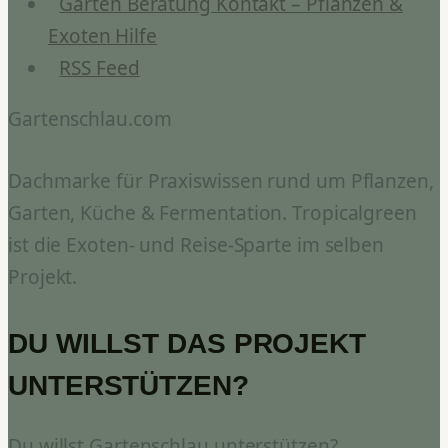
Garten Beratung Kontakt – Pflanzen &
Exoten Hilfe
RSS Feed
Gartenschlau.com
Dachmarke für Praxiswissen rund um Pflanzen,
Garten, Küche & Fermentation. Tropicalgreen
ist die Exoten- und Reise-Sparte im selben
Projekt.
DU WILLST DAS PROJEKT
UNTERSTÜTZEN?
Du willst Gartenschlau unterstützen?