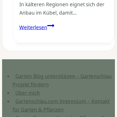
In kälteren Regionen eignet sich der
Anbau im Kübel, damit…
Welchen
Weiterlesen
Standort
bevorzugt
der
Granatapfelbaum?
Garten Blog unterstützen – Gartenschlau
Projekt fördern
Über mich
Gartenschlau.com Impressum – Kontakt
für Garten & Pflanzen