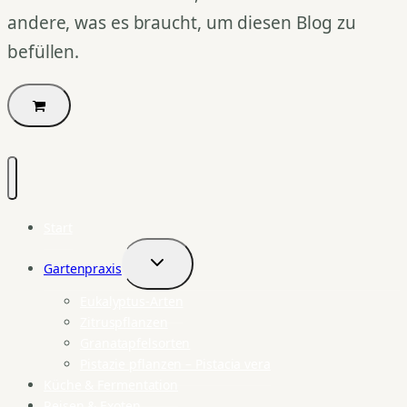
andere, was es braucht, um diesen Blog zu
befüllen.
Start
Gartenpraxis
Untermenü
umschalten
Eukalyptus-Arten
Zitruspflanzen
Granatapfelsorten
Pistazie pflanzen – Pistacia vera
Küche & Fermentation
Reisen & Exoten