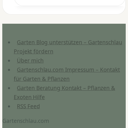
sich
Schwefelmangel
bei
Pflanzen?
Garten Blog unterstützen – Gartenschlau
Projekt fördern
Über mich
Gartenschlau.com Impressum – Kontakt
für Garten & Pflanzen
Garten Beratung Kontakt – Pflanzen &
Exoten Hilfe
RSS Feed
Gartenschlau.com