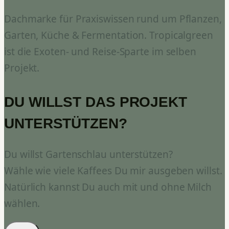
Dachmarke für Praxiswissen rund um Pflanzen,
Garten, Küche & Fermentation. Tropicalgreen
ist die Exoten- und Reise-Sparte im selben
Projekt.
DU WILLST DAS PROJEKT
UNTERSTÜTZEN?
Du willst Gartenschlau unterstützen?
Wähle wie viele Kaffees Du mir ausgeben willst.
Natürlich kannst Du auch mit und ohne Milch
wählen.