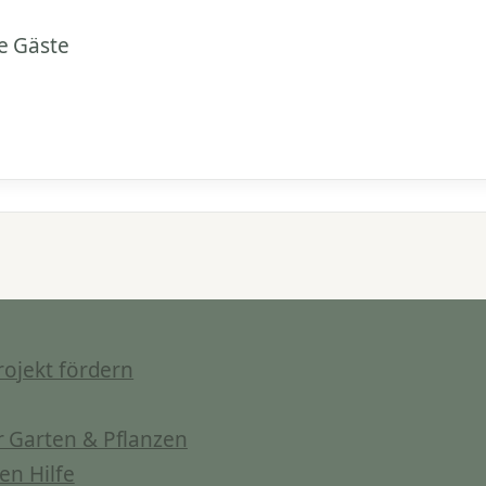
e Gäste
rojekt fördern
 Garten & Pflanzen
en Hilfe