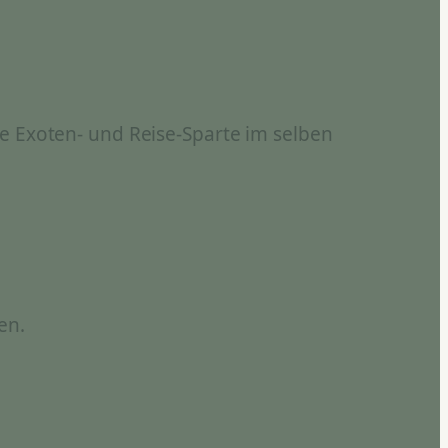
e Exoten- und Reise-Sparte im selben
en.