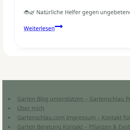
🐞🌿 Natürliche Helfer gegen ungebeten
Helfen
Weiterlesen
Nützlinge
bei
Zitruspflanzen?
Garten Blog unterstützen – Gartenschlau P
Über mich
Gartenschlau.com Impressum – Kontakt für
Garten Beratung Kontakt – Pflanzen & Exot