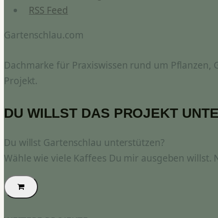
RSS Feed
Gartenschlau.com
Dachmarke für Praxiswissen rund um Pflanzen, Ga
Projekt.
DU WILLST DAS PROJEKT UNT
Du willst Gartenschlau unterstützen?
Wähle wie viele Kaffees Du mir ausgeben willst.