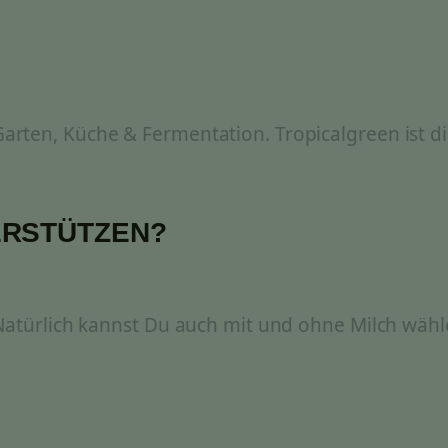
rten, Küche & Fermentation. Tropicalgreen ist di
ERSTÜTZEN?
 Natürlich kannst Du auch mit und ohne Milch wähl