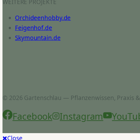
WEITERE PROJEKTE
Orchideenhobby.de
Feigenhof.de
Skymountain.de
© 2026 Gartenschlau — Pflanzenwissen, Praxis 
Facebook
Instagram
YouTu
Close