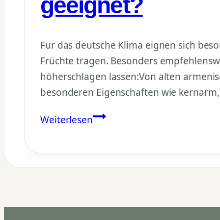
geeignet?
Für das deutsche Klima eignen sich beson
Früchte tragen. Besonders empfehlenswer
höherschlagen lassen:Von alten armeni
besonderen Eigenschaften wie kernarm,
Welche
Weiterlesen
Granatapfelsorten
sind
gut
für
Deutschland
geeignet?