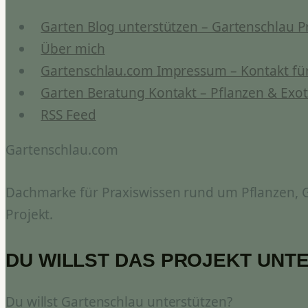
Garten Blog unterstützen – Gartenschlau P
Über mich
Gartenschlau.com Impressum – Kontakt für
Garten Beratung Kontakt – Pflanzen & Exot
RSS Feed
Gartenschlau.com
Dachmarke für Praxiswissen rund um Pflanzen, Ga
Projekt.
DU WILLST DAS PROJEKT UNT
Du willst Gartenschlau unterstützen?