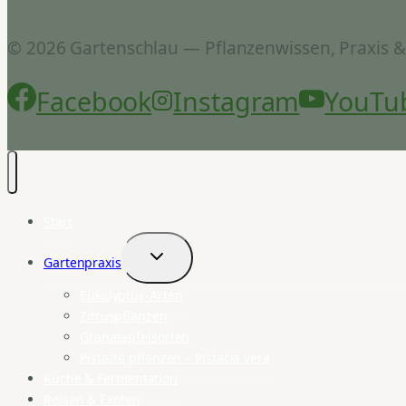
© 2026 Gartenschlau — Pflanzenwissen, Praxis 
Facebook
Instagram
YouTu
Start
Gartenpraxis
Untermenü
umschalten
Eukalyptus-Arten
Zitruspflanzen
Granatapfelsorten
Pistazie pflanzen – Pistacia vera
Küche & Fermentation
Reisen & Exoten