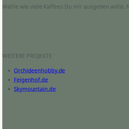
Wähle wie viele Kaffees Du mir ausgeben willst.
WEITERE PROJEKTE
Orchideenhobby.de
Feigenhof.de
Skymountain.de