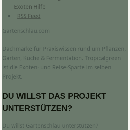
Exoten Hilfe
RSS Feed
Gartenschlau.com
Dachmarke für Praxiswissen rund um Pflanzen,
Garten, Küche & Fermentation. Tropicalgreen
ist die Exoten- und Reise-Sparte im selben
Projekt.
DU WILLST DAS PROJEKT
UNTERSTÜTZEN?
Du willst Gartenschlau unterstützen?