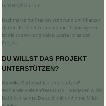
Gartenschlau.com
Dachmarke für Praxiswissen rund um Pflanzen,
Garten, Küche & Fermentation. Tropicalgreen
ist die Exoten- und Reise-Sparte im selben
Projekt.
DU WILLST DAS PROJEKT
UNTERSTÜTZEN?
Du willst Gartenschlau unterstützen?
Wähle wie viele Kaffees Du mir ausgeben willst.
Natürlich kannst Du auch mit und ohne Milch
wählen.