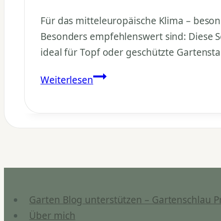
Für das mitteleuropäische Klima – besond
Besonders empfehlenswert sind: Diese S
ideal für Topf oder geschützte Gartenst
Welche
Weiterlesen
Granatapfelsorten
sind
besonders
geeignet?
Garten Blog unterstützen – Gartenschlau P
Über mich