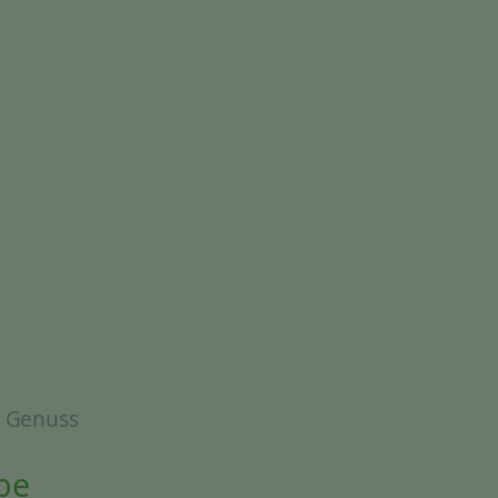
& Genuss
be