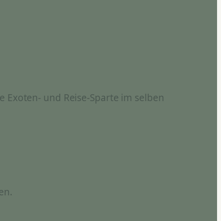
e Exoten- und Reise-Sparte im selben
en.