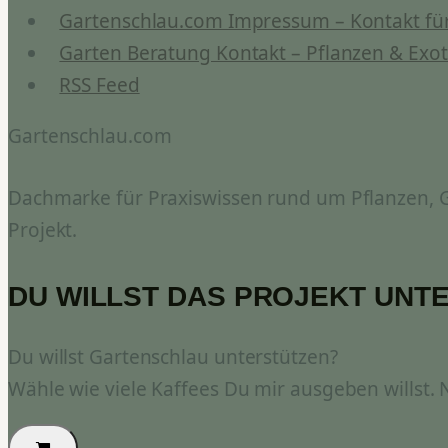
Gartenschlau.com Impressum – Kontakt für
Garten Beratung Kontakt – Pflanzen & Exot
RSS Feed
Gartenschlau.com
Dachmarke für Praxiswissen rund um Pflanzen, Ga
Projekt.
DU WILLST DAS PROJEKT UNT
Du willst Gartenschlau unterstützen?
Wähle wie viele Kaffees Du mir ausgeben willst.