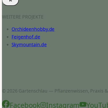
WEITERE PROJEKTE
Orchideenhobby.de
Feigenhof.de
Skymountain.de
© 2026 Gartenschlau — Pflanzenwissen, Praxis 
Facebook
Instagram
YouTu