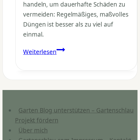
handeln, um dauerhafte Schäden zu
vermeiden: Regelmäßiges, maßvolles
Düngen ist besser als zu viel auf
einmal.
Was
Weiterlesen
tun
bei
Überdüngung?
Garten Blog unterstützen – Gartenschlau
Projekt fördern
Über mich