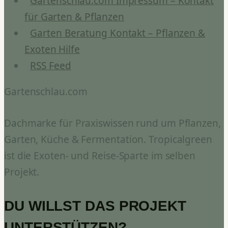
Gartenschlau.com Impressum – Kontakt
für Garten & Pflanzen
Garten Beratung Kontakt – Pflanzen &
Exoten Hilfe
RSS Feed
Gartenschlau.com
Dachmarke für Praxiswissen rund um Pflanzen,
Garten, Küche & Fermentation. Tropicalgreen
ist die Exoten- und Reise-Sparte im selben
Projekt.
DU WILLST DAS PROJEKT
UNTERSTÜTZEN?