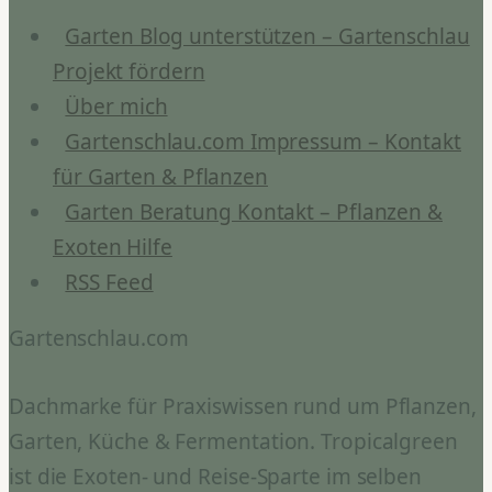
im
Dünger?
Garten Blog unterstützen – Gartenschlau
Projekt fördern
Über mich
Gartenschlau.com Impressum – Kontakt
für Garten & Pflanzen
Garten Beratung Kontakt – Pflanzen &
Exoten Hilfe
RSS Feed
Gartenschlau.com
Dachmarke für Praxiswissen rund um Pflanzen,
Garten, Küche & Fermentation. Tropicalgreen
ist die Exoten- und Reise-Sparte im selben