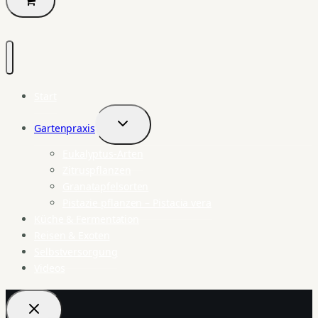
Start
Gartenpraxis
Untermenü
umschalten
Eukalyptus-Arten
Zitruspflanzen
Granatapfelsorten
Pistazie pflanzen – Pistacia vera
Küche & Fermentation
Reisen & Exoten
Selbstversorgung
Videos