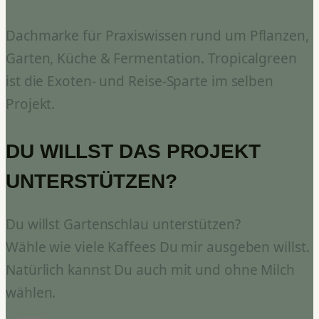
Dachmarke für Praxiswissen rund um Pflanzen,
Garten, Küche & Fermentation. Tropicalgreen
ist die Exoten- und Reise-Sparte im selben
Projekt.
DU WILLST DAS PROJEKT
UNTERSTÜTZEN?
Du willst Gartenschlau unterstützen?
Wähle wie viele Kaffees Du mir ausgeben willst.
Natürlich kannst Du auch mit und ohne Milch
wählen.