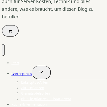
auch für Server-Kosten, Technik und alles
andere, was es braucht, um diesen Blog zu
befüllen.
Start
Gartenpraxis
Untermenü
umschalten
Eukalyptus-Arten
Zitruspflanzen
Granatapfelsorten
Pistazie pflanzen – Pistacia vera
Küche & Fermentation