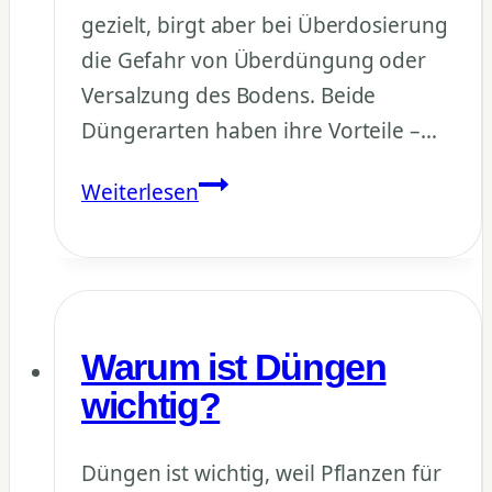
gezielt, birgt aber bei Überdosierung
die Gefahr von Überdüngung oder
Versalzung des Bodens. Beide
Düngerarten haben ihre Vorteile –…
Was
Weiterlesen
ist
der
Unterschied
zwischen
Warum ist Düngen
organischem
und
wichtig?
mineralischem
Dünger?
Düngen ist wichtig, weil Pflanzen für