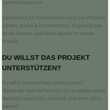
Gartenschlau.com
Dachmarke für Praxiswissen rund um Pflanzen,
Garten, Küche & Fermentation. Tropicalgreen
ist die Exoten- und Reise-Sparte im selben
Projekt.
DU WILLST DAS PROJEKT
UNTERSTÜTZEN?
Du willst Gartenschlau unterstützen?
Wähle wie viele Kaffees Du mir ausgeben willst.
Natürlich kannst Du auch mit und ohne Milch
wählen.