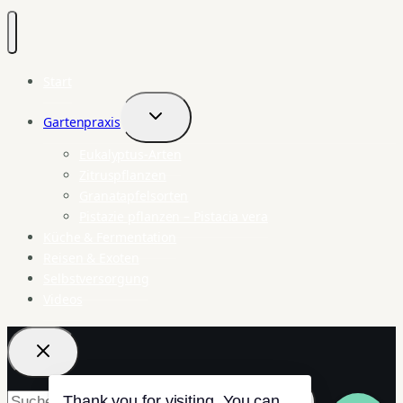
Start
Gartenpraxis
Untermenü
umschalten
Eukalyptus-Arten
Zitruspflanzen
Granatapfelsorten
Pistazie pflanzen – Pistacia vera
Küche & Fermentation
Reisen & Exoten
Selbstversorgung
Videos
Suchen