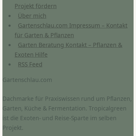
Projekt fördern
Über mich
Gartenschlau.com Impressum – Kontakt
für Garten & Pflanzen
Garten Beratung Kontakt – Pflanzen &
Exoten Hilfe
RSS Feed
Gartenschlau.com
Dachmarke für Praxiswissen rund um Pflanzen,
Garten, Küche & Fermentation. Tropicalgreen
ist die Exoten- und Reise-Sparte im selben
Projekt.