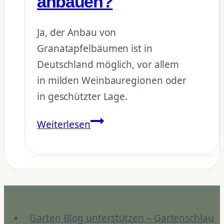
anbauen?
Ja, der Anbau von
Granatapfelbäumen ist in
Deutschland möglich, vor allem
in milden Weinbauregionen oder
in geschützter Lage.
Kann
Weiterlesen
man
Granatapfel
in
Deutschland
anbauen?
Garten Blog unterstützen – Gartenschlau