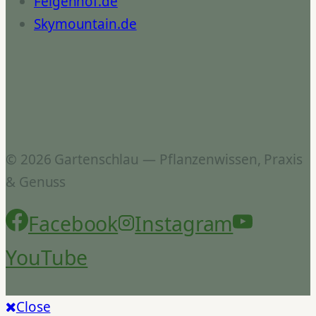
Feigenhof.de
Skymountain.de
© 2026 Gartenschlau — Pflanzenwissen, Praxis
& Genuss
Facebook
Instagram
YouTube
Close