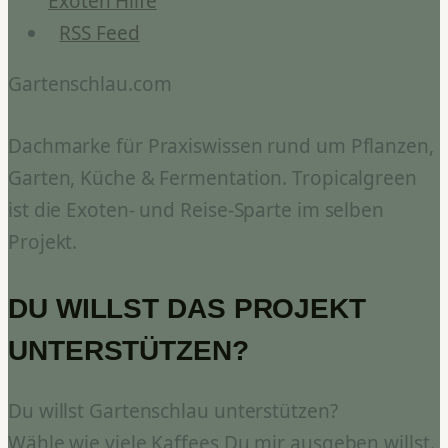
Exoten Hilfe
RSS Feed
Gartenschlau.com
Dachmarke für Praxiswissen rund um Pflanzen,
Garten, Küche & Fermentation. Tropicalgreen
ist die Exoten- und Reise-Sparte im selben
Projekt.
DU WILLST DAS PROJEKT
UNTERSTÜTZEN?
Du willst Gartenschlau unterstützen?
Wähle wie viele Kaffees Du mir ausgeben willst.