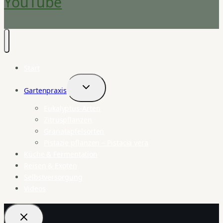
YouTube
Start
Gartenpraxis
Untermenü
umschalten
Eukalyptus-Arten
Zitruspflanzen
Granatapfelsorten
Pistazie pflanzen – Pistacia vera
Küche & Fermentation
Reisen & Exoten
Selbstversorgung
Videos