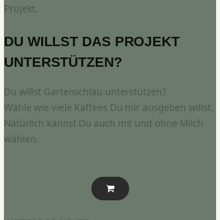
Projekt.
DU WILLST DAS PROJEKT
UNTERSTÜTZEN?
Du willst Gartenschlau unterstützen?
Wähle wie viele Kaffees Du mir ausgeben willst.
Natürlich kannst Du auch mit und ohne Milch
wählen.