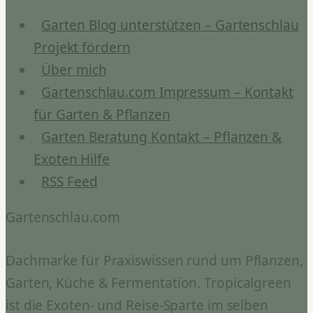
Granatapfelbaum
im
Garten Blog unterstützen – Gartenschlau
Sommer?
Projekt fördern
Über mich
Gartenschlau.com Impressum – Kontakt
für Garten & Pflanzen
Garten Beratung Kontakt – Pflanzen &
Exoten Hilfe
RSS Feed
Gartenschlau.com
Dachmarke für Praxiswissen rund um Pflanzen,
Garten, Küche & Fermentation. Tropicalgreen
ist die Exoten- und Reise-Sparte im selben