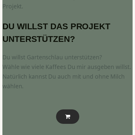
Projekt.
DU WILLST DAS PROJEKT
UNTERSTÜTZEN?
Du willst Gartenschlau unterstützen?
Wähle wie viele Kaffees Du mir ausgeben willst.
Natürlich kannst Du auch mit und ohne Milch
wählen.