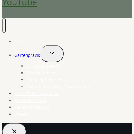
YouTube
Start
Gartenpraxis
Untermenü
umschalten
Eukalyptus-Arten
Zitruspflanzen
Granatapfelsorten
Pistazie pflanzen – Pistacia vera
Küche & Fermentation
Reisen & Exoten
Selbstversorgung
Videos