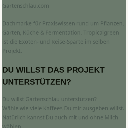
Gartenschlau.com
Dachmarke für Praxiswissen rund um Pflanzen,
Garten, Küche & Fermentation. Tropicalgreen
ist die Exoten- und Reise-Sparte im selben
Projekt.
DU WILLST DAS PROJEKT
UNTERSTÜTZEN?
Du willst Gartenschlau unterstützen?
Wähle wie viele Kaffees Du mir ausgeben willst.
Natürlich kannst Du auch mit und ohne Milch
wählen.