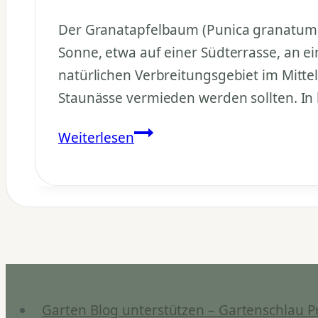
Der Granatapfelbaum (Punica granatum) 
Sonne, etwa auf einer Südterrasse, an 
natürlichen Verbreitungsgebiet im Mitt
Staunässe vermieden werden sollten. In
Welchen
Weiterlesen
Standort
bevorzugt
der
Granatapfelbaum?
Garten Blog unterstützen – Gartenschlau P