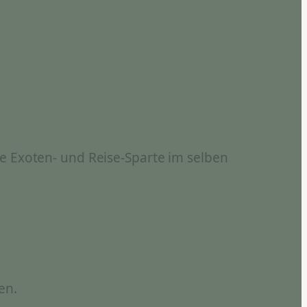
e Exoten- und Reise-Sparte im selben
en.