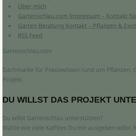
Über mich
Gartenschlau.com Impressum – Kontakt für
Garten Beratung Kontakt – Pflanzen & Exot
RSS Feed
Gartenschlau.com
Dachmarke für Praxiswissen rund um Pflanzen, Ga
Projekt.
DU WILLST DAS PROJEKT UNT
Du willst Gartenschlau unterstützen?
Wähle wie viele Kaffees Du mir ausgeben willst.