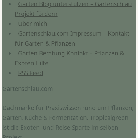
Garten Blog unterstützen – Gartenschlau
Projekt fördern
Über mich
Gartenschlau.com Impressum – Kontakt
für Garten & Pflanzen
Garten Beratung Kontakt – Pflanzen &
Exoten Hilfe
RSS Feed
Gartenschlau.com
Dachmarke für Praxiswissen rund um Pflanzen,
Garten, Küche & Fermentation. Tropicalgreen
ist die Exoten- und Reise-Sparte im selben
Projekt.