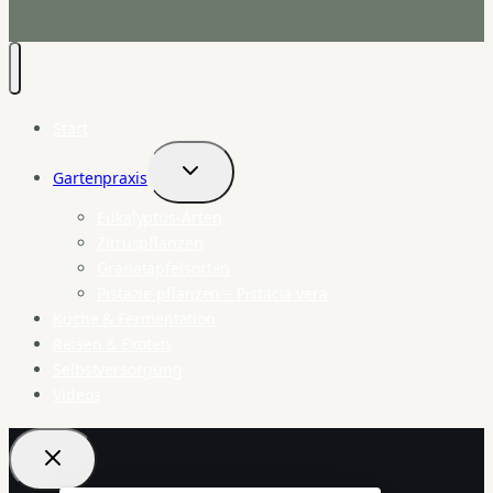
Start
Gartenpraxis
Untermenü
umschalten
Eukalyptus-Arten
Zitruspflanzen
Granatapfelsorten
Pistazie pflanzen – Pistacia vera
Küche & Fermentation
Reisen & Exoten
Selbstversorgung
Videos