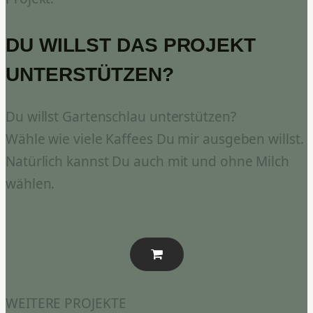
DU WILLST DAS PROJEKT
UNTERSTÜTZEN?
Du willst Gartenschlau unterstützen?
Wähle wie viele Kaffees Du mir ausgeben willst.
Natürlich kannst Du auch mit und ohne Milch
wählen.
WEITERE PROJEKTE