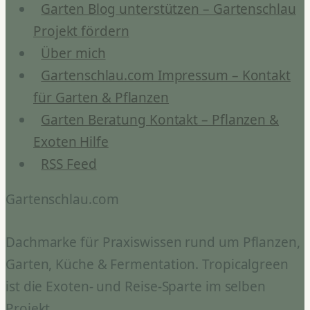
Garten Blog unterstützen – Gartenschlau
Projekt fördern
Über mich
Gartenschlau.com Impressum – Kontakt
für Garten & Pflanzen
Garten Beratung Kontakt – Pflanzen &
Exoten Hilfe
RSS Feed
Gartenschlau.com
Dachmarke für Praxiswissen rund um Pflanzen,
Garten, Küche & Fermentation. Tropicalgreen
ist die Exoten- und Reise-Sparte im selben
Projekt.