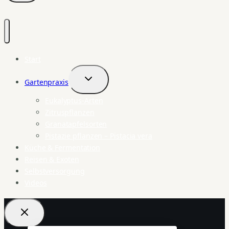
Start
Gartenpraxis
Untermenü
umschalten
Eukalyptus-Arten
Zitruspflanzen
Granatapfelsorten
Pistazie pflanzen – Pistacia vera
Küche & Fermentation
Reisen & Exoten
Selbstversorgung
Videos