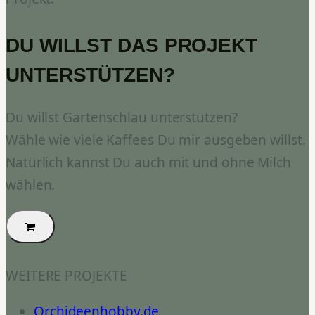
DU WILLST DAS PROJEKT
UNTERSTÜTZEN?
Du willst Gartenschlau unterstützen?
Wähle wie viele Kaffees Du mir ausgeben willst.
Natürlich kannst Du auch mit und ohne Milch
wählen.
WEITERE PROJEKTE
Orchideenhobby.de