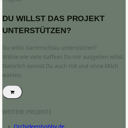
DU WILLST DAS PROJEKT
UNTERSTÜTZEN?
Du willst Gartenschlau unterstützen?
Wähle wie viele Kaffees Du mir ausgeben willst.
Natürlich kannst Du auch mit und ohne Milch
wählen.
WEITERE PROJEKTE
Orchideenhobby.de