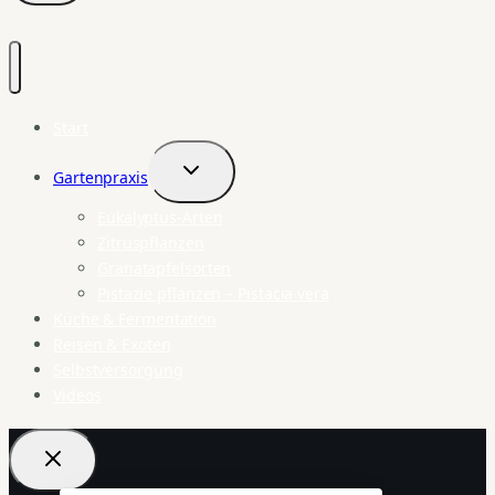
Start
Gartenpraxis
Untermenü
umschalten
Eukalyptus-Arten
Zitruspflanzen
Granatapfelsorten
Pistazie pflanzen – Pistacia vera
Küche & Fermentation
Reisen & Exoten
Selbstversorgung
Videos