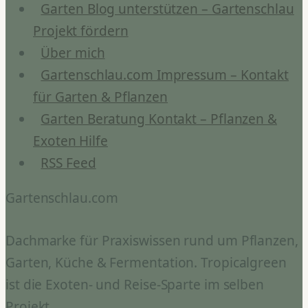
Garten Blog unterstützen – Gartenschlau
Projekt fördern
Über mich
Gartenschlau.com Impressum – Kontakt
für Garten & Pflanzen
Garten Beratung Kontakt – Pflanzen &
Exoten Hilfe
RSS Feed
Gartenschlau.com
Dachmarke für Praxiswissen rund um Pflanzen,
Garten, Küche & Fermentation. Tropicalgreen
ist die Exoten- und Reise-Sparte im selben
Projekt.